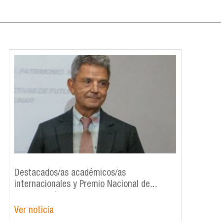
Destacados/as académicos/as
internacionales y Premio Nacional de
Antropología 2023 participan en simposio
de patrimonio en IDEA
Ver noticia